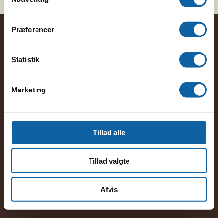
Præferencer
KONTAKT OS
Statistik
96 27 37 47
safari@bravotours.dk
Marketing
Bethaniagade 40
7400 Herning
FIND DIN SAFARI
Tillad alle
GØR DIG KLAR
OM BRAVO SAFARI
Tillad valgte
Medlem af Rejsegarantifonden nr. 3320
Afvis