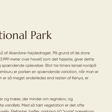
ional Park
m2 af Aberdare-højdedraget. På grund af de store
.999 meter over havet) som det højeste, giver dette
spændende oplevelser. Blot tre timers kørsel nordpå
a Samburu er parken en spændende variation, når man er
n er så meget anderledes end resten af Kenya, er
ter og træer, der minder om regnskov, og
te vandløb. Med så tæt vegetation er det ofte
dyreliv. Elefanter, bøfler, omkring 40 ”sorte” næsehorn,