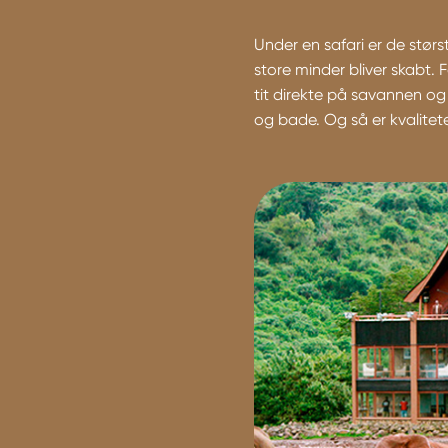
Under en safari er de størs
store minder bliver skabt.
tit direkte på savannen og
og bade. Og så er kvalitet
Kenya Safari
2300 meters højde over havet.
kere og køligere og giver, i
irekte kolde nætter. Fra
dkigsplatforme er der en
dyrelivet, der kommer til
 fra et skjul få meter fra de