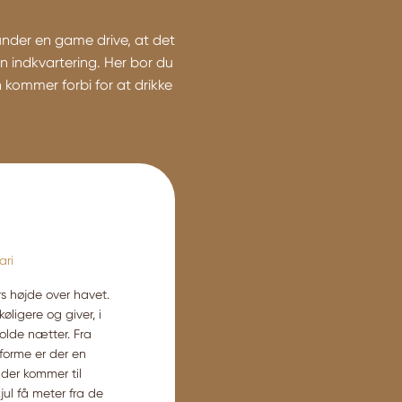
 under en game drive, at det
n indkvartering. Her bor du
 kommer forbi for at drikke
ari
s højde over havet.
øligere og giver, i
olde nætter. Fra
forme er der en
 der kommer til
jul få meter fra de