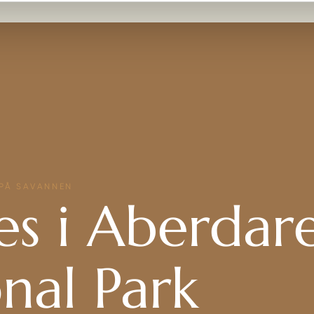
 PÅ SAVANNEN
s i Aberdar
nal Park