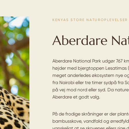
KENYAS STORE NATUROPLEVELSER
Aberdare Nat
Aberdare National Park udgør 767 k
højder med bjergtoppen Lesatimas (3
meget anderledes økosystem nye og 
fra Nairobi eller tre timer sydpå fr
på vej mod nord eller syd. Da nature
Aberdare et godt valg.
På de frodige skråninger er der plan
bambusskove, vandfald og ørredfyld
vanskeligt at se skovenes ellers rige 