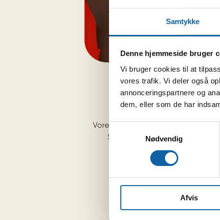
Samtykke
Denne hjemmeside bruger c
Vi bruger cookies til at tilpas
Geoffreys Kenya
vores trafik. Vi deler også 
annonceringspartnere og anal
Fra
kr
25.699
dem, eller som de har indsaml
Vores populære, dansktalende safar
Samtykkevalg
Sendeu, som bor i Kenya, viser 
Nødvendig
safariområder og deler ud af si
Afvis