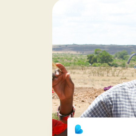
TAG PÅ SAFARI MED POPULÆRE
SAFAREKSPERT GEOFFREY