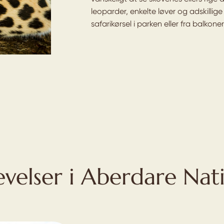
leoparder, enkelte løver og adskillig
safarikørsel i parken eller fra balkon
evelser i Aberdare Nat