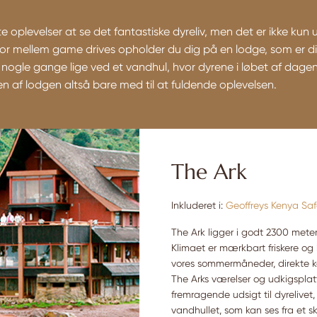
te oplevelser at se det fantastiske dyreliv, men det er ikke kun
 For mellem game drives opholder du dig på en lodge, som er di
 nogle gange lige ved et vandhul, hvor dyrene i løbet af dagen
en af lodgen altså bare med til at fuldende oplevelsen.
The Ark
Inkluderet i:
Geoffreys Kenya Saf
The Ark ligger i godt 2300 meter
Klimaet er mærkbart friskere og k
vores sommermåneder, direkte k
The Arks værelser og udkigsplat
fremragende udsigt til dyrelivet,
vandhullet, som kan ses fra et sk